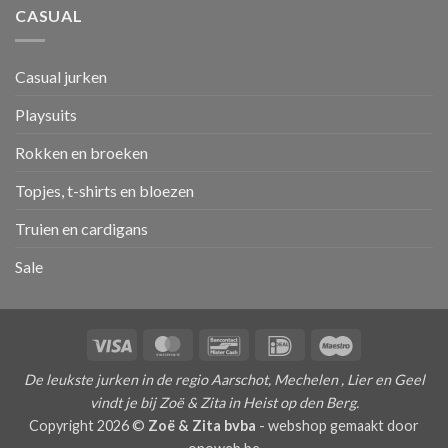
CASUAL
Casual jurken
Playsuits
Rokken en broeken
Topjes, t-shirts en bloezen
Truien en cardigans
Sale
Visa
MasterCard
Bancontact
IDeal
Maestro
De leukste jurken in de regio Aarschot, Mechelen , Lier en Geel
vindt je bij Zoë & Zita in Heist op den Berg.
Copyright 2026 ©
Zoë & Zita bvba
-
webshop gemaakt door