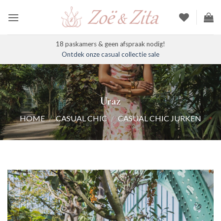
Ga
naar
inhoud
18 paskamers & geen afspraak nodig!
Ontdek onze casual collectie sale
Uraz
HOME
/
CASUAL CHIC
/
CASUAL CHIC JURKEN