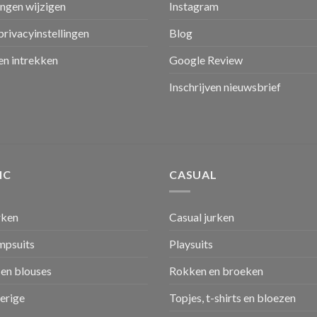
ingen wijzigen
Instagram
privacyinstellingen
Blog
n intrekken
Google Review
Inschrijven nieuwsbrief
IC
CASUAL
rken
Casual jurken
umpsuits
Playsuits
en blouses
Rokken en broeken
verige
Topjes, t-shirts en bloezen