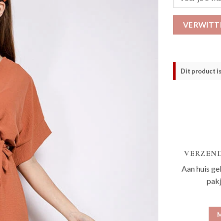
VERWITT
Dit product i
VERZEND
Aan huis ge
pak
M