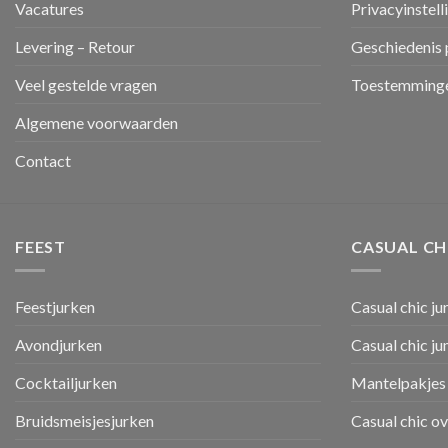
Vacatures
Privacyinstell
Levering – Retour
Geschiedenis 
Veel gestelde vragen
Toestemminge
Algemene voorwaarden
Contact
FEEST
CASUAL CH
Feestjurken
Casual chic ju
Avondjurken
Casual chic j
Cocktailjurken
Mantelpakjes 
Bruidsmeisjesjurken
Casual chic o