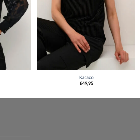
Kacaco
€
49,95