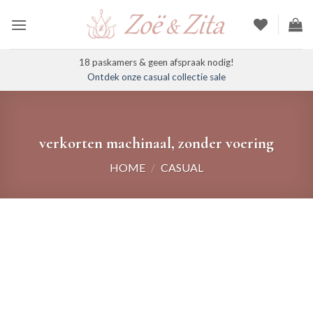
Ga
naar
inhoud
18 paskamers & geen afspraak nodig!
Ontdek onze casual collectie sale
verkorten machinaal, zonder voering
HOME
/
CASUAL