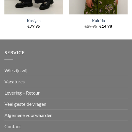
Kasigna
Kafrida
€
79,95
€
29,95
€
14,98
SERVICE
Wie zijn wij
Vacatures
Levering – Retour
Veel gestelde vragen
Algemene voorwaarden
Contact