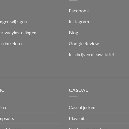
Facebook
ingen wijzigen
Instagram
privacyinstellingen
Blog
n intrekken
Google Review
Inschrijven nieuwsbrief
IC
CASUAL
rken
Casual jurken
umpsuits
Playsuits