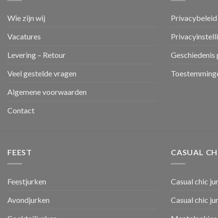
Wie zijn wij
Privacybeleid
Vacatures
Privacyinstell
Levering – Retour
Geschiedenis 
Veel gestelde vragen
Toestemminge
Algemene voorwaarden
Contact
FEEST
CASUAL CH
Feestjurken
Casual chic ju
Avondjurken
Casual chic j