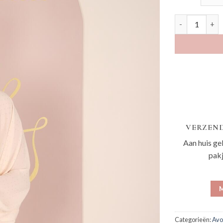
Vittoria nude 
VERZEND
Aan huis ge
pak
M
Categorieën:
Avo