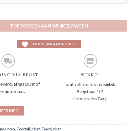
aantal
TOEVOEGEN AAN WINKELWAGEN
TOEVOEGEN AAN WISHLIST
ING VIA BPOST
WINKEL
leverd, afhaalpunt of
Gratis afhalen in onze winkel.
jesautomaat.
Bergstraat 101
Heist-op-den-Berg.
EER INFO
ndjurken
,
Cocktailjurken
,
Feestjurken