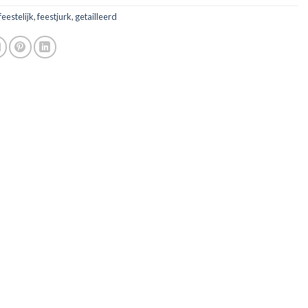
feestelijk
,
feestjurk
,
getailleerd