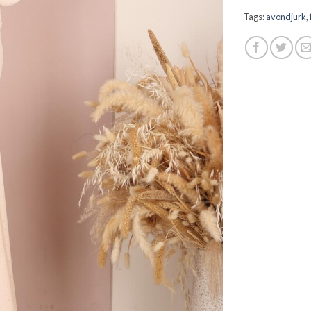
Tags:
avondjurk
,