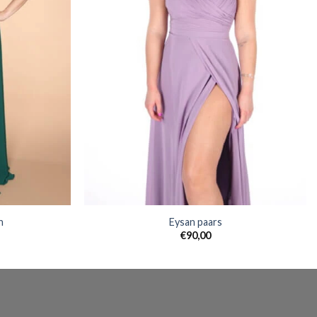
n
Eysan paars
€
90,00