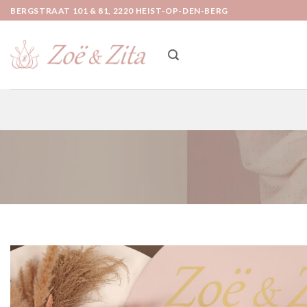
Ga
BERGSTRAAT 101 & 81, 2220 HEIST-OP-DEN-BERG
naar
inhoud