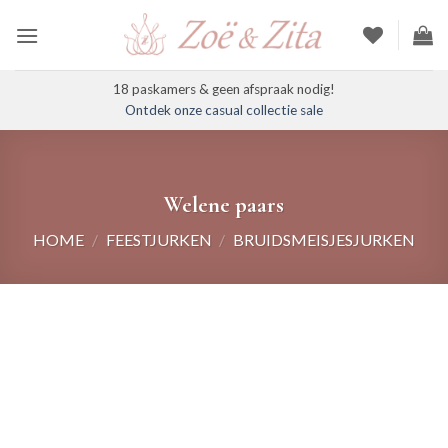
Ga
naar
inhoud
18 paskamers & geen afspraak nodig!
Ontdek onze casual collectie sale
Welene paars
HOME
/
FEESTJURKEN
/
BRUIDSMEISJESJURKEN