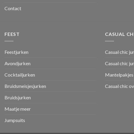
Contact
FEEST
CASUAL CH
Feestjurken
Casual chic ju
Avondjurken
Casual chic j
Cocktailjurken
Mantelpakjes 
Bruidsmeisjesjurken
Casual chic o
Bruidsjurken
Maatje meer
Jumpsuits