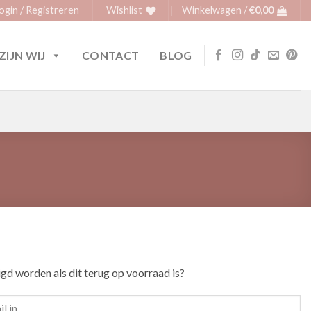
ogin / Registreren
Wishlist
Winkelwagen /
€
0,00
ZIJN WIJ
CONTACT
BLOG
igd worden als dit terug op voorraad is?