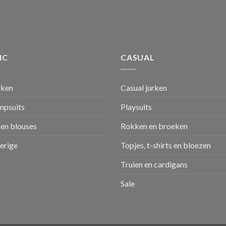
IC
CASUAL
rken
Casual jurken
umpsuits
Playsuits
en blouses
Rokken en broeken
verige
Topjes, t-shirts en bloezen
Truien en cardigans
Sale