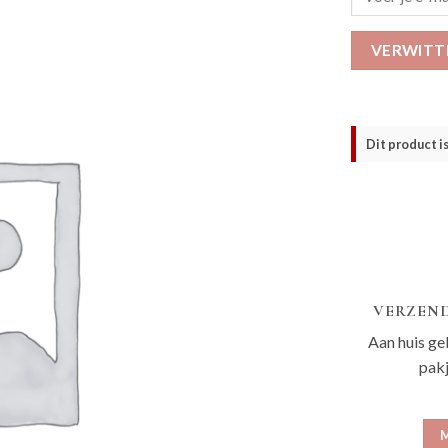
VERWITT
Dit product i
VERZEND
Aan huis ge
pak
M