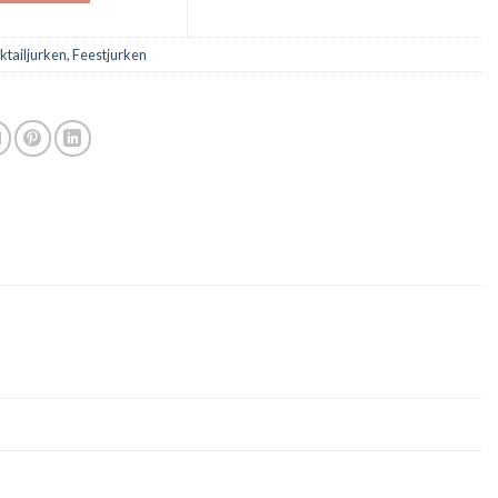
ktailjurken
,
Feestjurken