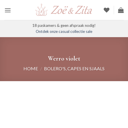
Ga
naar
inhoud
18 paskamers & geen afspraak nodig!
Ontdek onze casual collectie sale
Werro violet
HOME
/
BOLERO'S, CAPES EN SJAALS