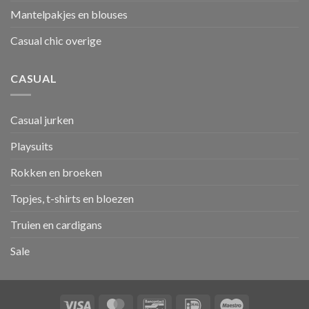
Mantelpakjes en blouses
Casual chic overige
CASUAL
Casual jurken
Playsuits
Rokken en broeken
Topjes, t-shirts en bloezen
Truien en cardigans
Sale
Visa
MasterCard
Bancontact
IDeal
Maestro