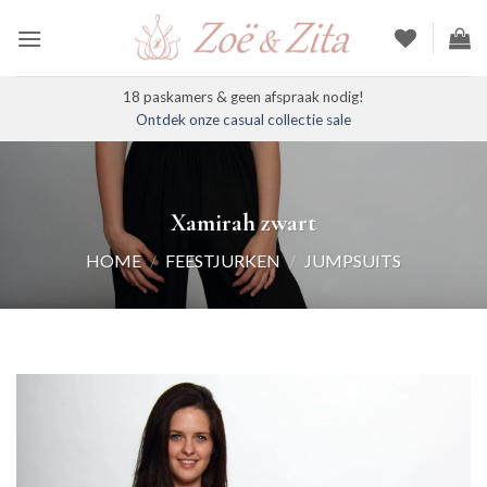
Ga
naar
inhoud
18 paskamers & geen afspraak nodig!
Ontdek onze casual collectie sale
Xamirah zwart
HOME
/
FEESTJURKEN
/
JUMPSUITS