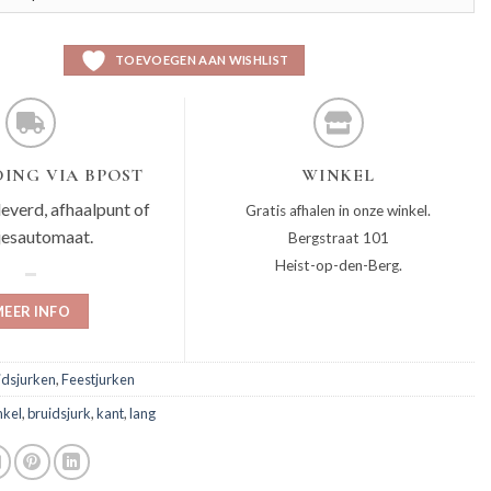
TOEVOEGEN AAN WISHLIST
ING VIA BPOST
WINKEL
leverd, afhaalpunt of
Gratis afhalen in onze winkel.
jesautomaat.
Bergstraat 101
Heist-op-den-Berg.
EER INFO
idsjurken
,
Feestjurken
nkel
,
bruidsjurk
,
kant
,
lang