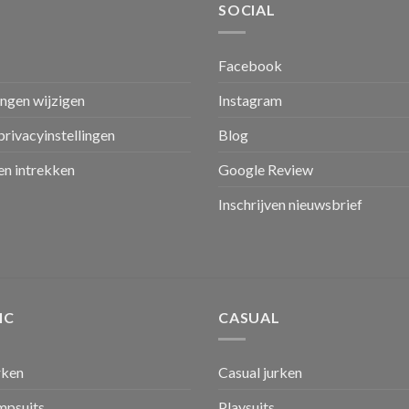
SOCIAL
Facebook
ingen wijzigen
Instagram
privacyinstellingen
Blog
n intrekken
Google Review
Inschrijven nieuwsbrief
IC
CASUAL
rken
Casual jurken
umpsuits
Playsuits