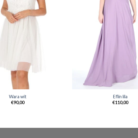
Wara wit
Eflin lila
€
90,00
€
110,00