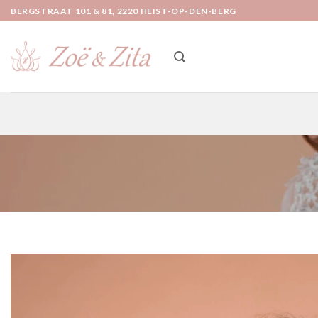
Ga
BERGSTRAAT 101 & 81, 2220 HEIST-OP-DEN-BERG
naar
inhoud