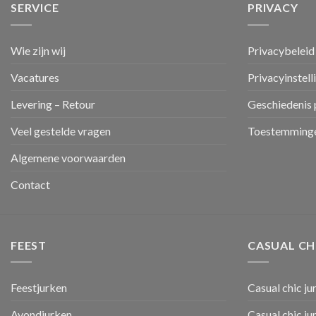
SERVICE
PRIVACY
Wie zijn wij
Privacybeleid
Vacatures
Privacyinstell
Levering – Retour
Geschiedenis 
Veel gestelde vragen
Toestemminge
Algemene voorwaarden
Contact
FEEST
CASUAL CH
Feestjurken
Casual chic ju
Avondjurken
Casual chic j