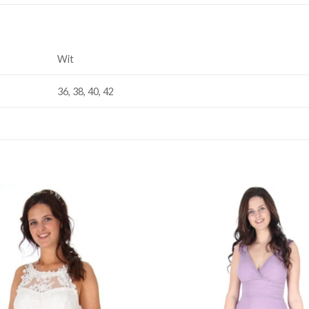
Wit
36, 38, 40, 42