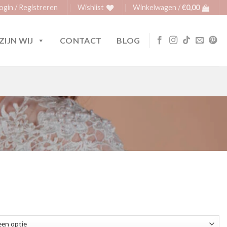
ogin / Registreren
Wishlist
Winkelwagen /
€
0,00
ZIJN WIJ
CONTACT
BLOG