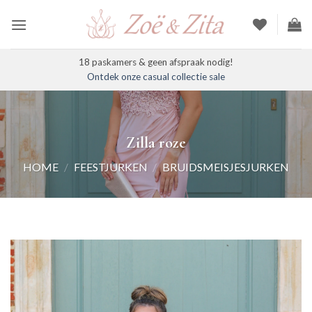
Ga
naar
inhoud
18 paskamers & geen afspraak nodig!
Ontdek onze casual collectie sale
Zilla roze
HOME
/
FEESTJURKEN
/
BRUIDSMEISJESJURKEN