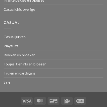
Mantelpakjes en blouses
Casual chic overige
CASUAL
Casual jurken
Playsuits
Rokken en broeken
Topjes, t-shirts en bloezen
Truien en cardigans
Sale
Visa
MasterCard
Bancontact
IDeal
Maestro