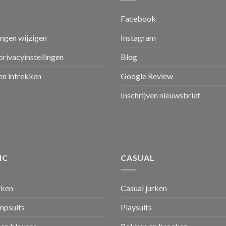
Facebook
ingen wijzigen
Instagram
privacyinstellingen
Blog
n intrekken
Google Review
Inschrijven nieuwsbrief
IC
CASUAL
rken
Casual jurken
umpsuits
Playsuits