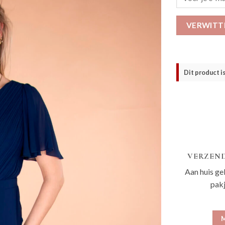
VERWITT
Dit product i
VERZEND
Aan huis ge
pak
M