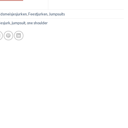
idsmeisjesjurken
,
Feestjurken
,
Jumpsuits
jesjurk
,
jumpsuit
,
one shoulder