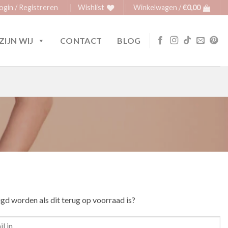
ogin / Registreren
Wishlist
Winkelwagen /
€
0,00
ZIJN WIJ
CONTACT
BLOG
igd worden als dit terug op voorraad is?