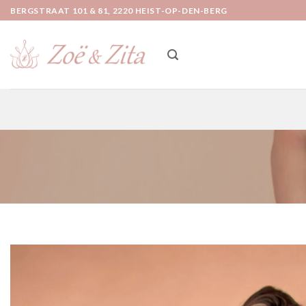
Ga
BERGSTRAAT 101 & 81, 2220 HEIST-OP-DEN-BERG
naar
inhoud