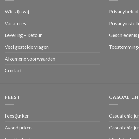
Wie zijn wij
Privacybeleid
Vacatures
Privacyinstell
Levering – Retour
Geschiedenis 
Veel gestelde vragen
Toestemminge
Algemene voorwaarden
Contact
FEEST
CASUAL CH
Feestjurken
Casual chic ju
Avondjurken
Casual chic j