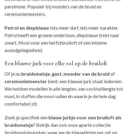
parelmoer. Populair bij moeders van de bruid en
ceremoniemeesters.
Petrol en diepblauw
Iets meer durf, iets meer karakter.
Petrol heeft een groene ondertoon, diepblauw trekt naar
zwart. Mooi voor een herfstbruiloft of een intieme
avondgelegenheid.
Een blauwe jurk voor elke rol op de bruiloft
Of je nu
bruidsmeisje
,
gast
,
moeder van de bruid
of
ceremoniemeester
bent: een blauwe jurk staat iedereen.
We hebben modellen in alle lengtes, van cocktaillengte tot
maxi, in stoffen die mooi vallen én waarin je de hele dag
comfortabel zit.
Zoek je specifiek een
blauw jurkje voor een bruiloft als
bruidsmeisje
? Bekijk dan ook onze aparte collectie
bruidsmeisjesjurken, waar we de blauwtinten per set op