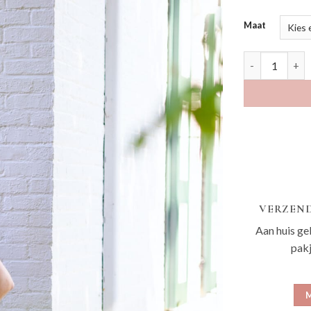
Maat
Enstance bloe
VERZEND
Aan huis ge
pak
M