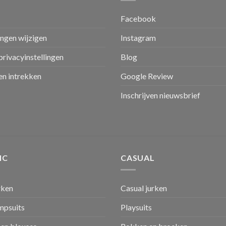
Facebook
ingen wijzigen
Instagram
privacyinstellingen
Blog
n intrekken
Google Review
Inschrijven nieuwsbrief
IC
CASUAL
rken
Casual jurken
umpsuits
Playsuits