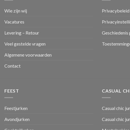
Wie zijn wij
Privacybeleid
Vacatures
Privacyinstell
Levering – Retour
Geschiedenis 
Veel gestelde vragen
Toestemminge
Algemene voorwaarden
Contact
FEEST
CASUAL CH
Feestjurken
Casual chic ju
Avondjurken
Casual chic j