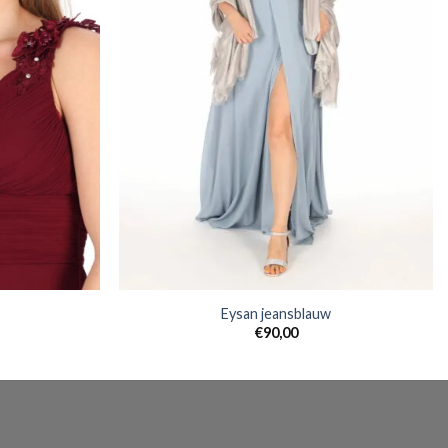
Eysan jeansblauw
€
90,00