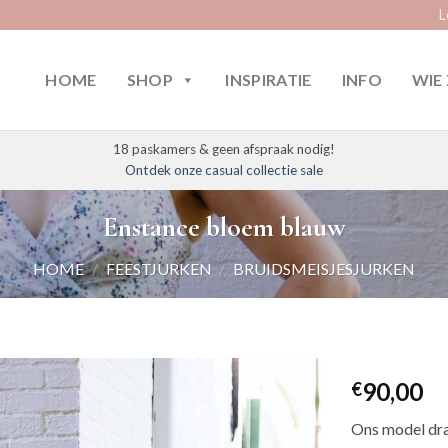
L
HOME
SHOP
INSPIRATIE
INFO
WIE 
18 paskamers & geen afspraak nodig!
Ontdek onze casual collectie sale
Enstance bloem blauw
HOME
/
FEESTJURKEN
/
BRUIDSMEISJESJURKEN
90,00
€
Ons model dra