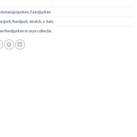
idsmeisjesjurken
,
Feestjurken
jesjurk
,
feestjurk
,
stretch
,
v-hals
we feestjurken
in onze collectie.