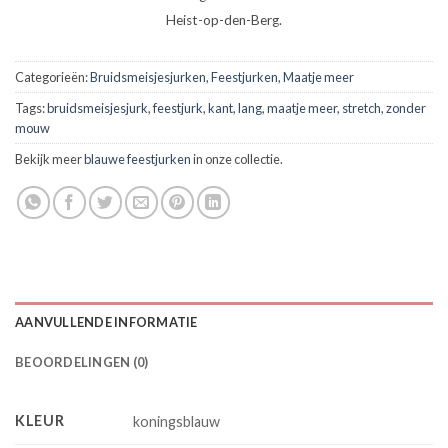
Heist-op-den-Berg.
Categorieën:
Bruidsmeisjesjurken
,
Feestjurken
,
Maatje meer
Tags:
bruidsmeisjesjurk
,
feestjurk
,
kant
,
lang
,
maatje meer
,
stretch
,
zonder
mouw
Bekijk meer
blauwe feestjurken
in onze collectie.
AANVULLENDE INFORMATIE
BEOORDELINGEN (0)
KLEUR
koningsblauw