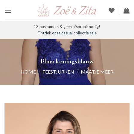
Ga
naar
inhoud
18 paskamers & geen afspraak nodig!
Ontdek onze casual collectie sale
Elma koningsblauw
HOME
/
FEESTJURKEN
/
MAATJE MEER