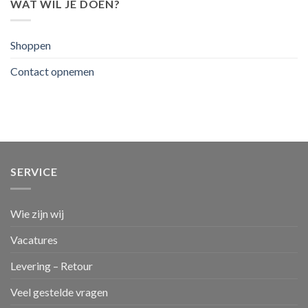
Wat
WAT WIL JE DOEN?
en
zijn
betekenisvol
de
mogelijkheden?
Shoppen
Contact opnemen
SERVICE
Wie zijn wij
Vacatures
Levering – Retour
Veel gestelde vragen