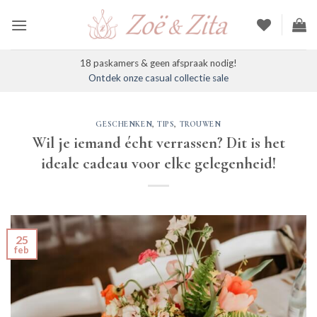
Ga
naar
inhoud
18 paskamers & geen afspraak nodig!
Ontdek onze casual collectie sale
GESCHENKEN
,
TIPS
,
TROUWEN
Wil je iemand écht verrassen? Dit is het
ideale cadeau voor elke gelegenheid!
25
feb