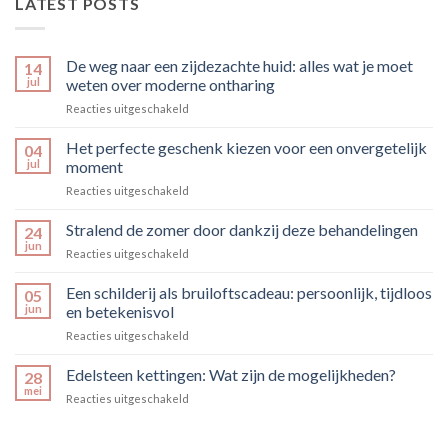
LATEST POSTS
De weg naar een zijdezachte huid: alles wat je moet
14
jul
weten over moderne ontharing
voor
Reacties uitgeschakeld
De
weg
Het perfecte geschenk kiezen voor een onvergetelijk
04
naar
jul
moment
een
voor
Reacties uitgeschakeld
zijdezachte
Het
huid:
perfecte
Stralend de zomer door dankzij deze behandelingen
alles
24
geschenk
wat
jun
voor
Reacties uitgeschakeld
kiezen
je
Stralend
voor
moet
de
Een schilderij als bruiloftscadeau: persoonlijk, tijdloos
een
05
weten
zomer
jun
en betekenisvol
onvergetelijk
over
door
moment
moderne
voor
Reacties uitgeschakeld
dankzij
ontharing
Een
deze
schilderij
Edelsteen kettingen: Wat zijn de mogelijkheden?
behandelingen
28
als
mei
voor
Reacties uitgeschakeld
bruiloftscadeau:
Edelsteen
persoonlijk,
kettingen:
tijdloos