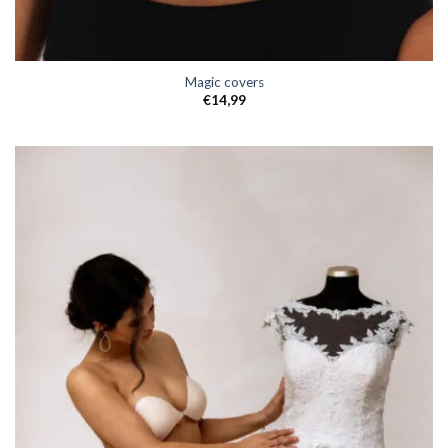
Magic covers
€
14,99