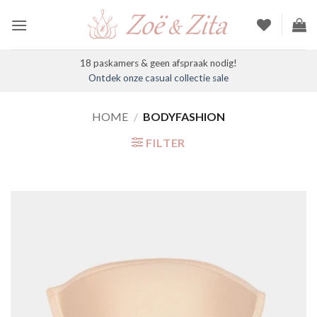
Ga
naar
inhoud
18 paskamers & geen afspraak nodig!
Ontdek onze casual collectie sale
HOME
/
BODYFASHION
FILTER