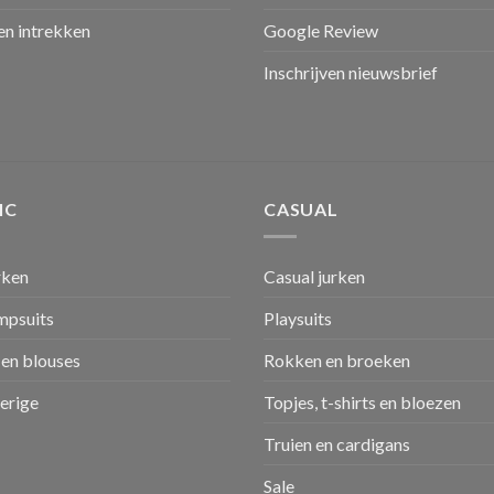
n intrekken
Google Review
Inschrijven nieuwsbrief
IC
CASUAL
rken
Casual jurken
umpsuits
Playsuits
en blouses
Rokken en broeken
verige
Topjes, t-shirts en bloezen
Truien en cardigans
Sale