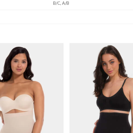
B/C, A/B