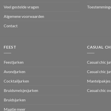
Veel gestelde vragen
Toestemminge
Algemene voorwaarden
Contact
FEEST
CASUAL CH
Feestjurken
Casual chic ju
Avondjurken
Casual chic j
Cocktailjurken
Mantelpakjes 
Bruidsmeisjesjurken
Casual chic o
Bruidsjurken
Maatje meer