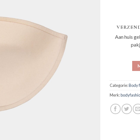
VERZEND
Aan huis ge
pak
M
Categorie:
Body 
Merk:
bodyfashi