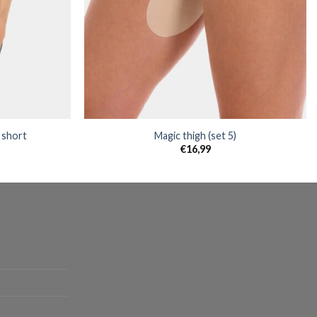
 short
Magic thigh (set 5)
€
16,99