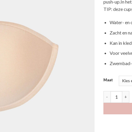
push-up.In he
TIP: deze cups
Water- en 
Zacht en na
Kan in kled
Voor veelv
Zwembad- 
Maat
Magic push-up