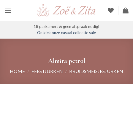
Ga
naar
inhoud
18 paskamers & geen afspraak nodig!
Ontdek onze casual collectie sale
Almira petrol
HOME
/
FEESTJURKEN
/
BRUIDSMEISJESJURKEN