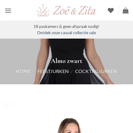
Ga
naar
inhoud
18 paskamers & geen afspraak nodig!
Ontdek onze casual collectie sale
Almo zwart
HOME
/
FEESTJURKEN
/
COCKTAILJURKEN