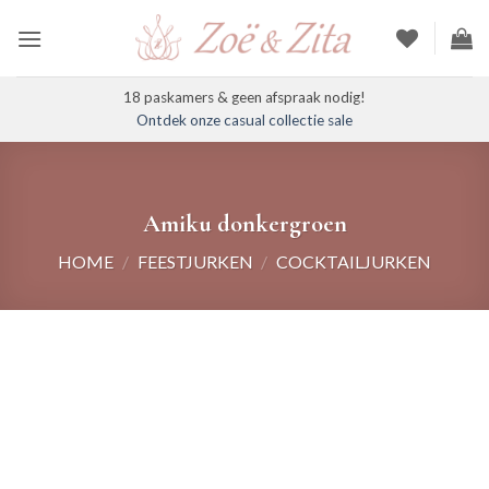
Ga
naar
inhoud
18 paskamers & geen afspraak nodig!
Ontdek onze casual collectie sale
Amiku donkergroen
HOME
/
FEESTJURKEN
/
COCKTAILJURKEN