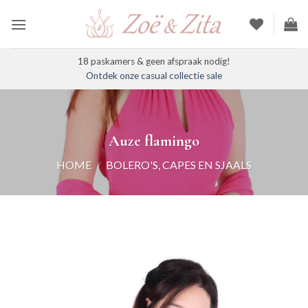
Ga
naar
inhoud
18 paskamers & geen afspraak nodig!
Ontdek onze casual collectie sale
Auze flamingo
HOME
/
BOLERO'S, CAPES EN SJAALS