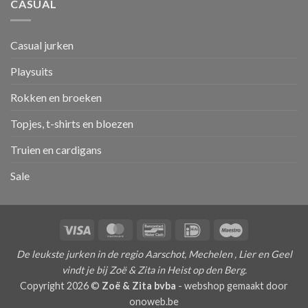
CASUAL
Casual jurken
Playsuits
Rokken en broeken
Topjes, t-shirts en bloezen
Truien en cardigans
Sale
Visa
MasterCard
Bancontact
IDeal
Maestro
De leukste jurken in de regio Aarschot, Mechelen , Lier en Geel
vindt je bij Zoë & Zita in Heist op den Berg.
Copyright 2026 ©
Zoë & Zita bvba
-
webshop gemaakt door
onoweb.be