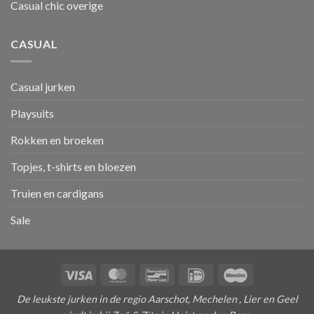
Casual chic overige
CASUAL
Casual jurken
Playsuits
Rokken en broeken
Topjes, t-shirts en bloezen
Truien en cardigans
Sale
Visa
MasterCard
Bancontact
IDeal
Maestro
De leukste jurken in de regio Aarschot, Mechelen , Lier en Geel