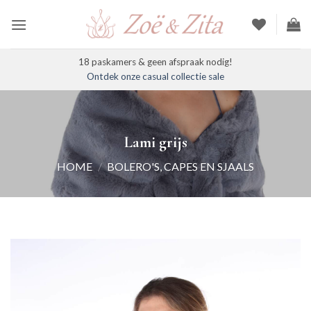
Ga
naar
inhoud
18 paskamers & geen afspraak nodig!
Ontdek onze casual collectie sale
Lami grijs
HOME
/
BOLERO'S, CAPES EN SJAALS