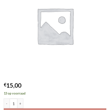
15,00
€
13 op voorraad
Auze lichtblauw aantal