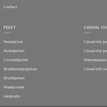
Contact
FEEST
CASUAL CH
Feestjurken
Casual chic ju
Avondjurken
Casual chic j
Cocktailjurken
Mantelpakjes 
Bruidsmeisjesjurken
Casual chic o
Bruidsjurken
Maatje meer
Jumpsuits