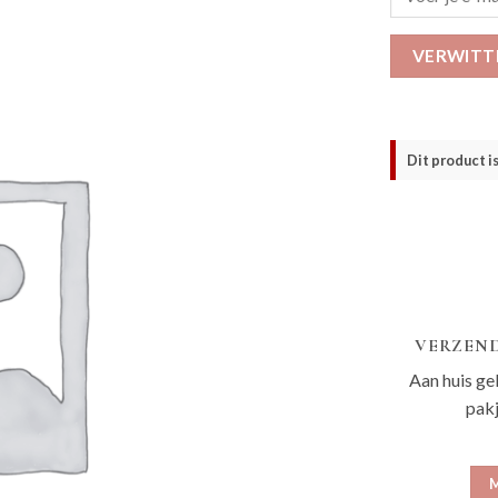
VERWITT
Dit product i
VERZEND
Aan huis ge
pak
M