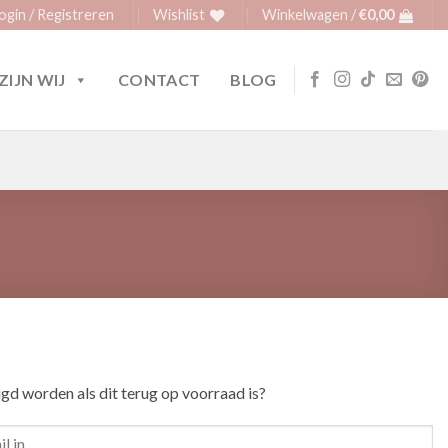
ogin / Registreren
Wishlist
Winkelwagen /
€
0,00
ZIJN WIJ
CONTACT
BLOG
igd worden als dit terug op voorraad is?