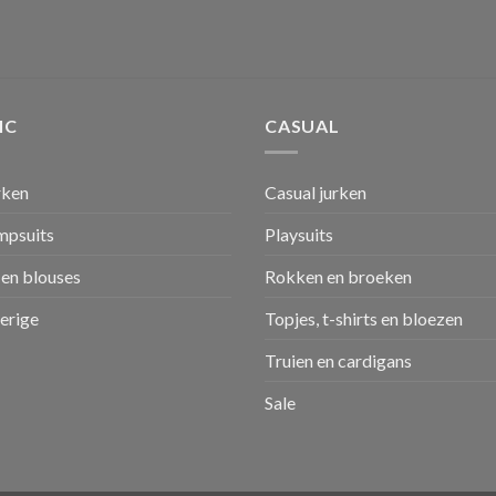
IC
CASUAL
rken
Casual jurken
umpsuits
Playsuits
en blouses
Rokken en broeken
verige
Topjes, t-shirts en bloezen
Truien en cardigans
Sale