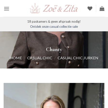
Ga
naar
inhoud
18 paskamers & geen afspraak nodig!
Ontdek onze casual collectie sale
Chanty
HOME
/
CASUAL CHIC
/
CASUAL CHIC JURKEN