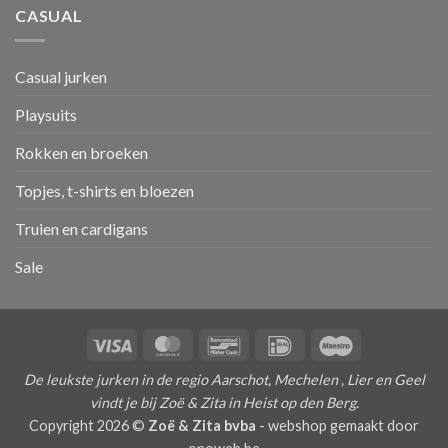
CASUAL
Casual jurken
Playsuits
Rokken en broeken
Topjes, t-shirts en bloezen
Truien en cardigans
Sale
Visa
MasterCard
Bancontact
IDeal
Maestro
De leukste jurken in de regio Aarschot, Mechelen , Lier en Geel
vindt je bij Zoë & Zita in Heist op den Berg.
Copyright 2026 ©
Zoë & Zita bvba
-
webshop gemaakt door