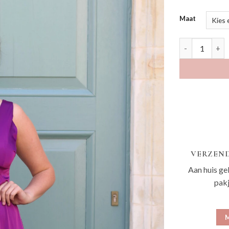
Maat
Eazia violet a
VERZEND
Aan huis ge
pak
M