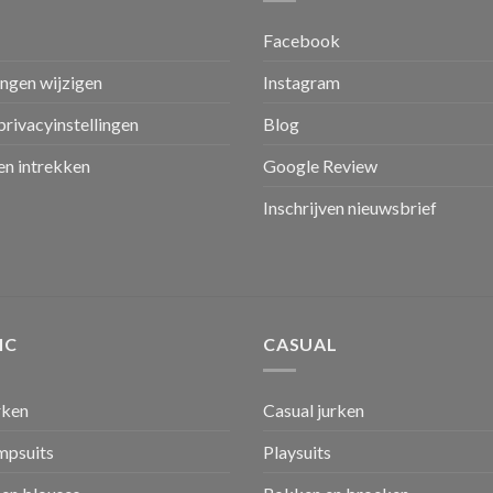
Facebook
ingen wijzigen
Instagram
privacyinstellingen
Blog
n intrekken
Google Review
Inschrijven nieuwsbrief
IC
CASUAL
rken
Casual jurken
umpsuits
Playsuits