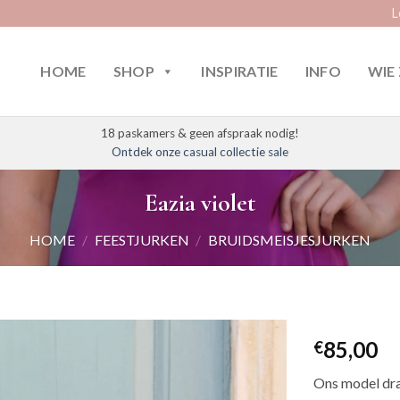
L
HOME
SHOP
INSPIRATIE
INFO
WIE 
18 paskamers & geen afspraak nodig!
Ontdek onze casual collectie sale
Eazia violet
HOME
/
FEESTJURKEN
/
BRUIDSMEISJESJURKEN
85,00
€
Ons model dra