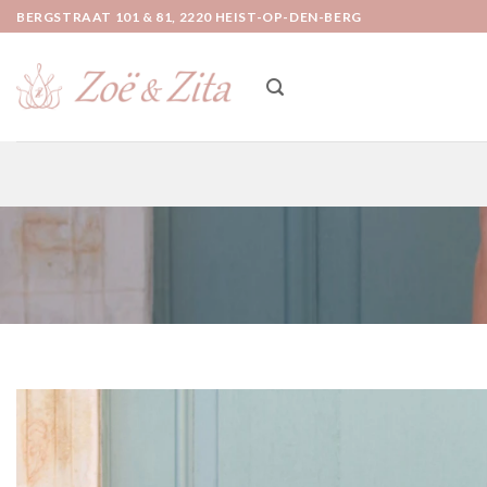
Ga
BERGSTRAAT 101 & 81, 2220 HEIST-OP-DEN-BERG
naar
inhoud