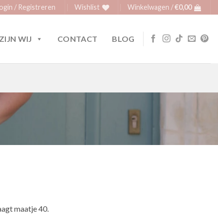
ogin / Registreren
Wishlist
Winkelwagen /
€
0,00
ZIJN WIJ
CONTACT
BLOG
agt maatje 40.