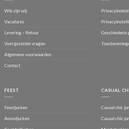
Wie zijn wij
Privacybeleid
Vacatures
Privacyinstell
Levering – Retour
Geschiedenis 
Veel gestelde vragen
Toestemminge
Algemene voorwaarden
Contact
FEEST
CASUAL CH
Feestjurken
Casual chic ju
Avondjurken
Casual chic j