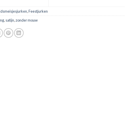
idsmeisjesjurken
,
Feestjurken
ang
,
satijn
,
zonder mouw