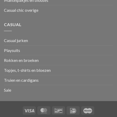
Mantelpakjes en blouses
Casual chic overige
CASUAL
Casual jurken
Playsuits
Rokken en broeken
Topjes, t-shirts en bloezen
Truien en cardigans
Sale
Visa
MasterCard
Bancontact
IDeal
Maestro