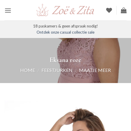
Ga
naar
inhoud
18 paskamers & geen afspraak nodig!
Ontdek onze casual collectie sale
Eksana roze
HOME
/
FEESTJURKEN
/
MAATJE MEER