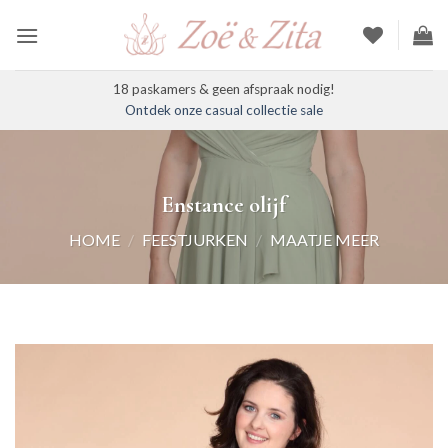
Ga
naar
inhoud
18 paskamers & geen afspraak nodig!
Ontdek onze casual collectie sale
Enstance olijf
HOME
/
FEESTJURKEN
/
MAATJE MEER