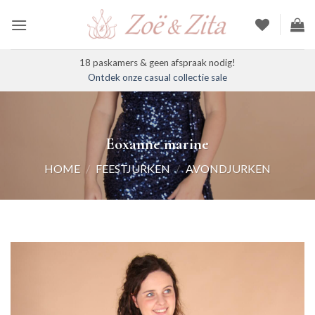
Ga
naar
inhoud
18 paskamers & geen afspraak nodig!
Ontdek onze casual collectie sale
Eoxanne marine
HOME
/
FEESTJURKEN
/
AVONDJURKEN