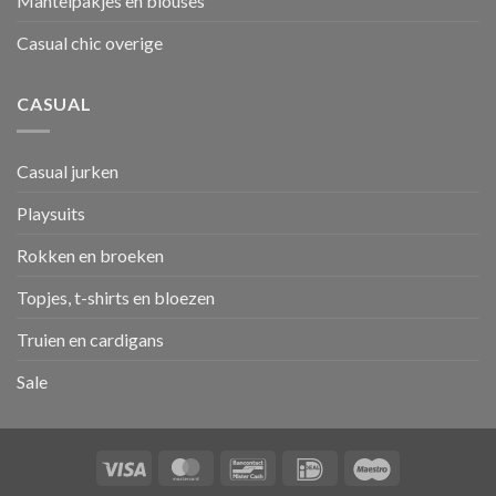
Mantelpakjes en blouses
Casual chic overige
CASUAL
Casual jurken
Playsuits
Rokken en broeken
Topjes, t-shirts en bloezen
Truien en cardigans
Sale
Visa
MasterCard
Bancontact
IDeal
Maestro