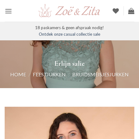
Ga
naar
inhoud
18 paskamers & geen afspraak nodig!
Ontdek onze casual collectie sale
Erlijn salie
HOME
/
FEESTJURKEN
/
BRUIDSMEISJESJURKEN