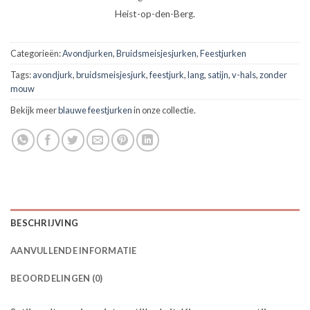
Heist-op-den-Berg.
Categorieën:
Avondjurken
,
Bruidsmeisjesjurken
,
Feestjurken
Tags:
avondjurk
,
bruidsmeisjesjurk
,
feestjurk
,
lang
,
satijn
,
v-hals
,
zonder
mouw
Bekijk meer
blauwe feestjurken
in onze collectie.
BESCHRIJVING
AANVULLENDE INFORMATIE
BEOORDELINGEN (0)