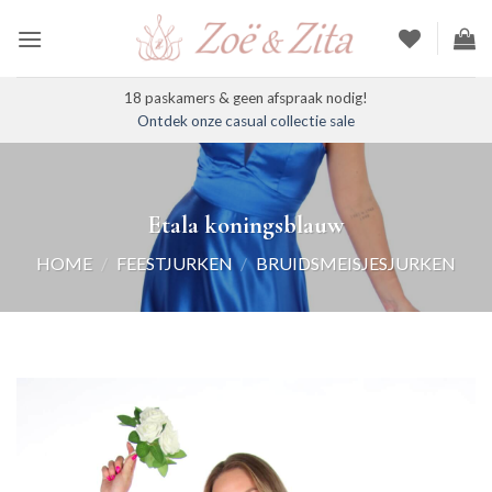
Ga
naar
inhoud
18 paskamers & geen afspraak nodig!
Ontdek onze casual collectie sale
Etala koningsblauw
HOME
/
FEESTJURKEN
/
BRUIDSMEISJESJURKEN