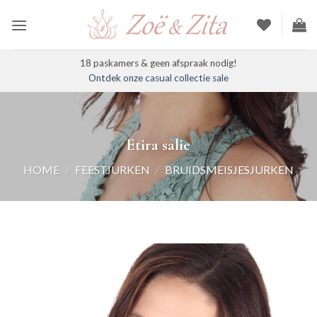
Ga
naar
inhoud
18 paskamers & geen afspraak nodig!
Ontdek onze casual collectie sale
Etira salie
HOME
/
FEESTJURKEN
/
BRUIDSMEISJESJURKEN