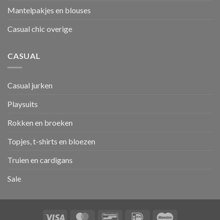
Mantelpakjes en blouses
Casual chic overige
CASUAL
Casual jurken
Playsuits
Rokken en broeken
Topjes, t-shirts en bloezen
Truien en cardigans
Sale
Visa
MasterCard
Bancontact
IDeal
Maestro