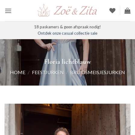
Ga
naar
inhoud
18 paskamers & geen afspraak nodig!
Ontdek onze casual collectie sale
Floria lichtblauw
HOME
/
FEESTJURKEN
/
BRUIDSMEISJESJURKEN