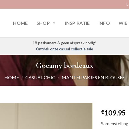
L
HOME
SHOP
INSPIRATIE
INFO
WIE 
18 paskamers & geen afspraak nodig!
Ontdek onze casual collectie sale
Gocamy bordeaux
HOME
/
CASUAL CHIC
/
MANTELPAKJES EN BLOUSES
109,95
€
Samenstelling