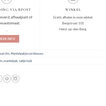
ING VIA BPOST
WINKEL
leverd, afhaalpunt of
Gratis afhalen in onze winkel.
jesautomaat.
Bergstraat 101
Heist-op-den-Berg.
EER INFO
ual chic
,
Mantelpakjes en blouses
am
,
mantelpak
,
satijn look