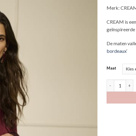
Merk: CREA
CREAM is een 
geïnspireerde s
De maten vall
bordeaux
‘
Maat
Gocamy borde