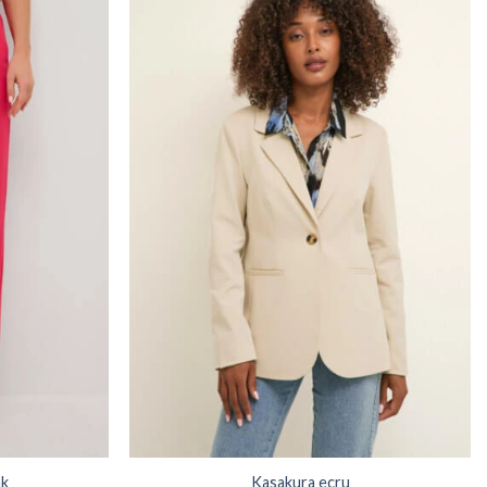
nk
Kasakura ecru