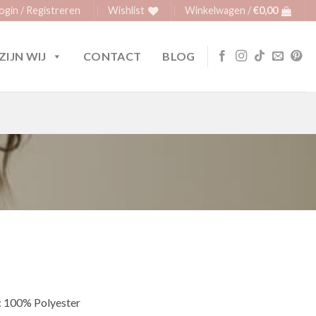
ogin / Registreren
Wishlist
Winkelwagen /
€
0,00
ZIJN WIJ
CONTACT
BLOG
: 100% Polyester