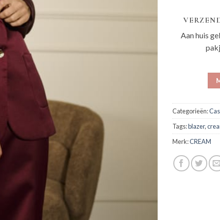
VERZEND
Aan huis ge
pak
M
Categorieën:
Cas
Tags:
blazer
,
cre
Merk:
CREAM