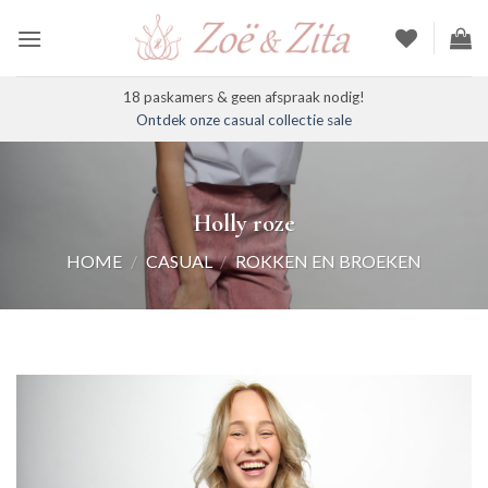
Ga
naar
inhoud
18 paskamers & geen afspraak nodig!
Ontdek onze casual collectie sale
Holly roze
HOME
/
CASUAL
/
ROKKEN EN BROEKEN