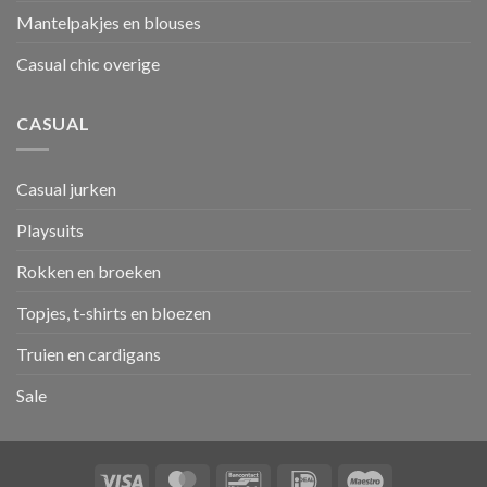
Mantelpakjes en blouses
Casual chic overige
CASUAL
Casual jurken
Playsuits
Rokken en broeken
Topjes, t-shirts en bloezen
Truien en cardigans
Sale
Visa
MasterCard
Bancontact
IDeal
Maestro