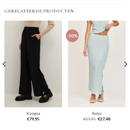
GERELATEERDE PRODUCTEN
-50%
Kasigna
Rolvy
€
79,95
€
54,95
€
27,48