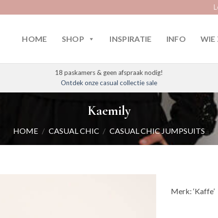
L
HOME
SHOP
INSPIRATIE
INFO
WIE 
18 paskamers & geen afspraak nodig!
Ontdek onze casual collectie sale
Kaemily
HOME
/
CASUAL CHIC
/
CASUAL CHIC JUMPSUITS
Merk: ‘Kaffe’