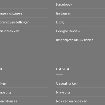
Facebook
ingen wijzigen
Instagram
privacyinstellingen
Blog
n intrekken
Google Review
Inschrijven nieuwsbrief
IC
CASUAL
rken
Casual jurken
umpsuits
Playsuits
en blouses
Rokken en broeken