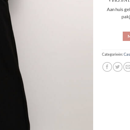
VERZEND
Aan huis ge
pak
M
Categorieën:
Cas