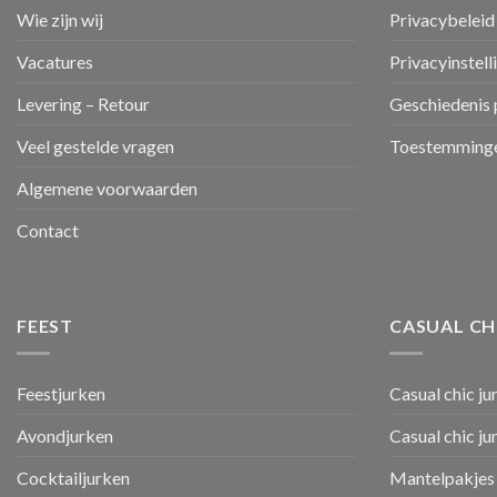
Wie zijn wij
Privacybeleid
Vacatures
Privacyinstell
Levering – Retour
Geschiedenis 
Veel gestelde vragen
Toestemminge
Algemene voorwaarden
Contact
FEEST
CASUAL CH
Feestjurken
Casual chic ju
Avondjurken
Casual chic j
Cocktailjurken
Mantelpakjes 