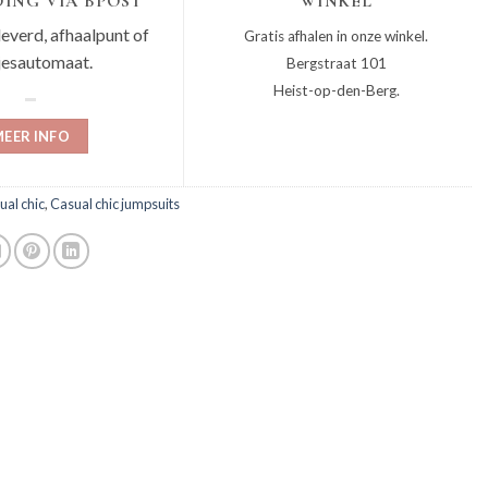
ING VIA BPOST
WINKEL
leverd, afhaalpunt of
Gratis afhalen in onze winkel.
jesautomaat.
Bergstraat 101
Heist-op-den-Berg.
EER INFO
ual chic
,
Casual chic jumpsuits