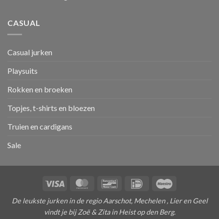
CASUAL
Casual jurken
Playsuits
Rokken en broeken
Topjes, t-shirts en bloezen
Truien en cardigans
Sale
Visa
MasterCard
Bancontact
IDeal
Maestro
De leukste jurken in de regio Aarschot, Mechelen , Lier en Geel
vindt je bij Zoë & Zita in Heist op den Berg.