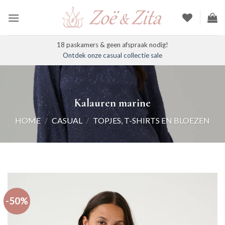
Ga
naar
inhoud
18 paskamers & geen afspraak nodig!
Ontdek onze casual collectie sale
Kalauren marine
HOME
/
CASUAL
/
TOPJES, T-SHIRTS EN BLOEZEN
-50%