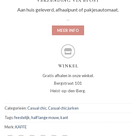
VERZENDING VIA BPOST
Aan huis geleverd, afhaalpunt of pakjesautomaat.
MEER INFO
WINKEL
Gratis afhalen in onze winkel.
Bergstraat 101
Heist-op-den-Berg.
Categorieën:
Casual chic
,
Casual chic jurken
Tags:
feestelijk
,
half lange mouw
,
kant
Merk:
KAFFE