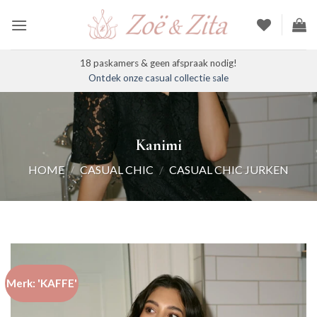
Ga
naar
inhoud
18 paskamers & geen afspraak nodig!
Ontdek onze casual collectie sale
Kanimi
HOME
/
CASUAL CHIC
/
CASUAL CHIC JURKEN
Merk: 'KAFFE'