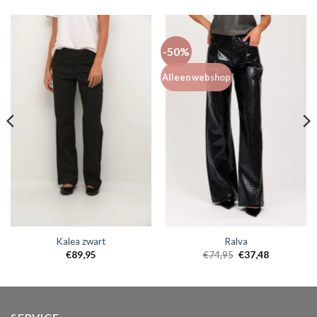
-50%
Alleen webshop
Kalea zwart
Ralva
€
89,95
€
74,95
€
37,48