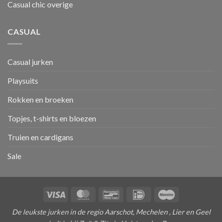
Casual chic overige
CASUAL
Casual jurken
Playsuits
Rokken en broeken
Topjes, t-shirts en bloezen
Truien en cardigans
Sale
Visa
MasterCard
Bancontact
IDeal
Maestro
De leukste jurken in de regio Aarschot, Mechelen , Lier en Geel