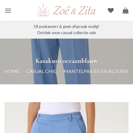
Ga
naar
inhoud
18 paskamers & geen afspraak nodig!
Ontdek onze casual collectie sale
Kasakuro oceaanblauw
HOME
/
CASUAL CHIC
/
MANTELPAKJES EN BLOUSES