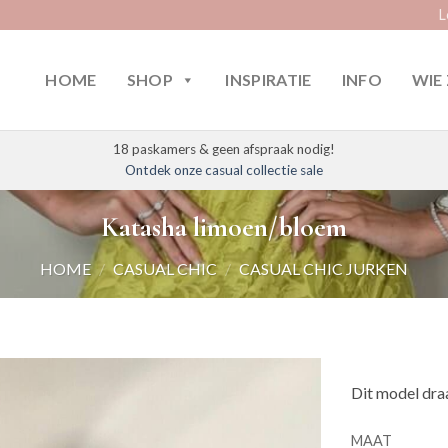
L
HOME
SHOP
INSPIRATIE
INFO
WIE 
18 paskamers & geen afspraak nodig!
Ontdek onze casual collectie sale
Katasha limoen/bloem
HOME
/
CASUAL CHIC
/
CASUAL CHIC JURKEN
Dit model dra
MAAT