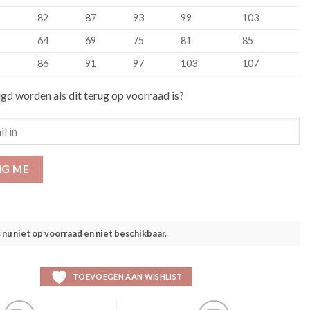
82
87
93
99
103
64
69
75
81
85
86
91
97
103
107
igd worden als dit terug op voorraad is?
IG ME
s nu niet op voorraad en niet beschikbaar.
TOEVOEGEN AAN WISHLIST