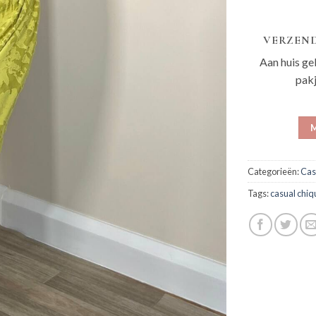
VERZEND
Aan huis ge
pak
M
Categorieën:
Cas
Tags:
casual chiq