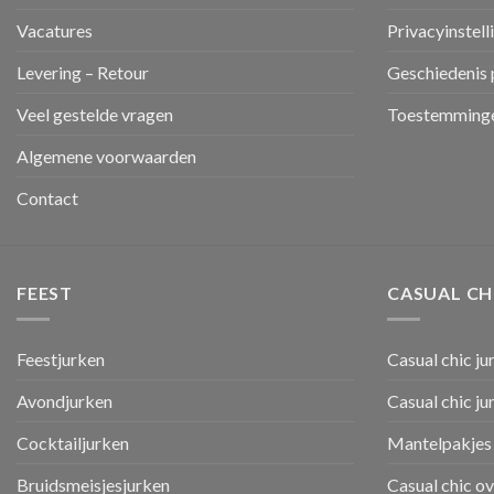
Vacatures
Privacyinstell
Levering – Retour
Geschiedenis 
Veel gestelde vragen
Toestemminge
Algemene voorwaarden
Contact
FEEST
CASUAL CH
Feestjurken
Casual chic ju
Avondjurken
Casual chic j
Cocktailjurken
Mantelpakjes 
Bruidsmeisjesjurken
Casual chic o