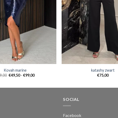
Kovah marine
katashy zwart
Prijsklasse:
9,00
€
49,50
-
€
99,00
€
75,00
€49,50
tot
€99,00
SOCIAL
Facebook