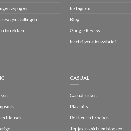
ingen wijzigen
Instagram
privacyinstellingen
Blog
n intrekken
Google Review
Inschrijven nieuwsbrief
IC
CASUAL
rken
Casual jurken
umpsuits
Playsuits
en blouses
Rokken en broeken
verige
Topjes, t-shirts en bloezen