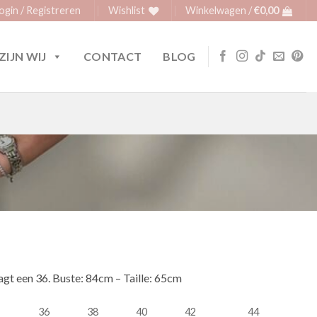
ogin / Registreren
Wishlist
Winkelwagen /
€
0,00
ZIJN WIJ
CONTACT
BLOG
agt een 36. Buste: 84cm – Taille: 65cm
36
38
40
42
44