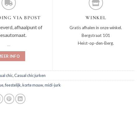
ING VIA BPOST
WINKEL
leverd, afhaalpunt of
Gratis afhalen in onze winkel.
jesautomaat.
Bergstraat 101
Heist-op-den-Berg.
EER INFO
ual chic
,
Casual chic jurken
ue
,
feestelijk
,
korte mouw
,
midi-jurk