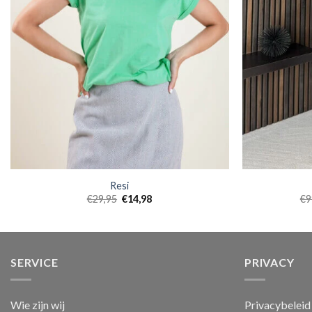
Resi
€
29,95
€
14,98
€
9
SERVICE
PRIVACY
Wie zijn wij
Privacybeleid