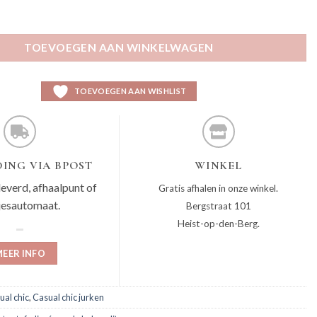
blauw aantal
TOEVOEGEN AAN WINKELWAGEN
TOEVOEGEN AAN WISHLIST
ING VIA BPOST
WINKEL
leverd, afhaalpunt of
Gratis afhalen in onze winkel.
jesautomaat.
Bergstraat 101
Heist-op-den-Berg.
EER INFO
ual chic
,
Casual chic jurken