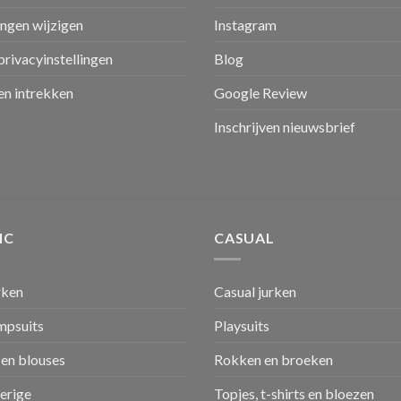
ingen wijzigen
Instagram
privacyinstellingen
Blog
n intrekken
Google Review
Inschrijven nieuwsbrief
IC
CASUAL
rken
Casual jurken
umpsuits
Playsuits
en blouses
Rokken en broeken
verige
Topjes, t-shirts en bloezen