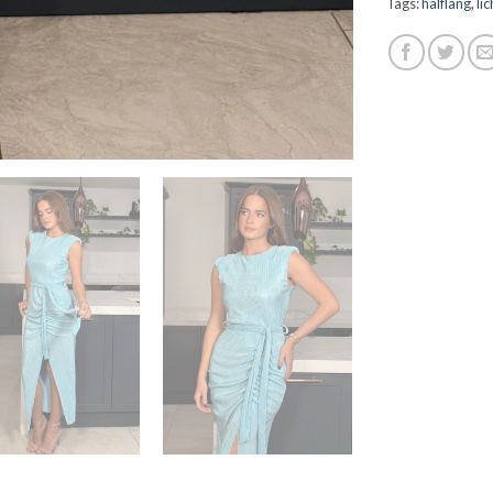
Tags:
halflang
,
lic