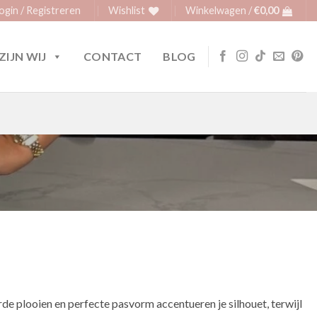
ogin / Registreren
Wishlist
Winkelwagen /
€
0,00
ZIJN WIJ
CONTACT
BLOG
de plooien en perfecte pasvorm accentueren je silhouet, terwijl