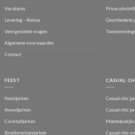
Vacatures
Privacyinstell
Levering – Retour
Geschiedenis 
Veel gestelde vragen
Toestemminge
Algemene voorwaarden
Contact
FEEST
CASUAL CH
Feestjurken
Casual chic ju
Avondjurken
Casual chic j
Cocktailjurken
Mantelpakjes 
Bruidsmeisjesjurken
Casual chic o