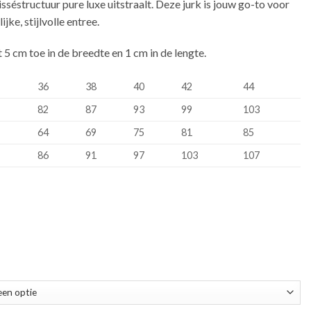
isséstructuur pure luxe uitstraalt. Deze jurk is jouw go-to voor
jke, stijlvolle entree.
5 cm toe in de breedte en 1 cm in de lengte.
36
38
40
42
44
82
87
93
99
103
64
69
75
81
85
86
91
97
103
107