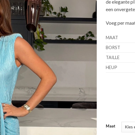
de elegante pl
een onvergeteli
Voeg per maat 
MAAT
BORST
TAILLE
HEUP
Maat