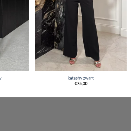
w
katashy zwart
€
75,00