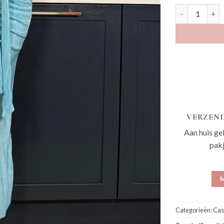
Kelena hemels
VERZEND
Aan huis ge
pak
M
Categorieën:
Cas