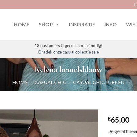
L
HOME
SHOP
INSPIRATIE
INFO
WIE 
18 paskamers & geen afspraak nodig!
Ontdek onze casual collectie sale
Kelena hemelsblauw
HOME
/
CASUAL CHIC
/
CASUAL CHIC JURKEN
65,00
€
De geraffineer