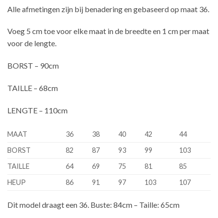
Alle afmetingen zijn bij benadering en gebaseerd op maat 36.
Voeg 5 cm toe voor elke maat in de breedte en 1 cm per maat
voor de lengte.
BORST – 90cm
TAILLE – 68cm
LENGTE – 110cm
MAAT
36
38
40
42
44
BORST
82
87
93
99
103
TAILLE
64
69
75
81
85
HEUP
86
91
97
103
107
Dit model draagt een 36. Buste: 84cm – Taille: 65cm