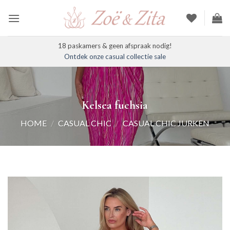
Ga
naar
inhoud
18 paskamers & geen afspraak nodig!
Ontdek onze casual collectie sale
Kelsea fuchsia
HOME
/
CASUAL CHIC
/
CASUAL CHIC JURKEN