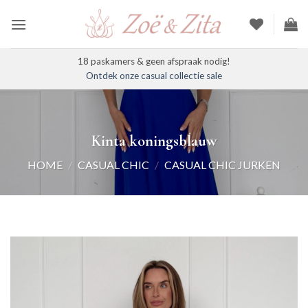
Ga
naar
inhoud
18 paskamers & geen afspraak nodig!
Ontdek onze casual collectie sale
Kinta koningsblauw
HOME
/
CASUAL CHIC
/
CASUAL CHIC JURKEN