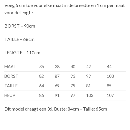
Voeg 5 cm toe voor elke maat in de breedte en 1 cm per maat
voor de lengte.
BORST – 90cm
TAILLE – 68cm
LENGTE – 110cm
MAAT
36
38
40
42
44
BORST
82
87
93
99
103
TAILLE
64
69
75
81
85
HEUP
86
91
97
103
107
Dit model draagt een 36. Buste: 84cm – Taille: 65cm