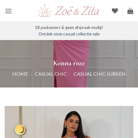
Ga
naar
inhoud
18 paskamers & geen afspraak nodig!
Ontdek onze casual collectie sale
Konna roze
HOME
/
CASUAL CHIC
/
CASUAL CHIC JURKEN