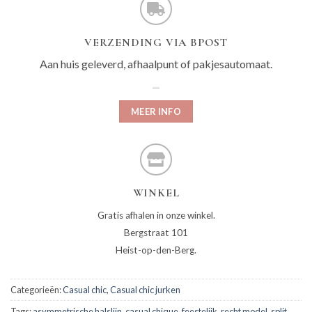
VERZENDING VIA BPOST
Aan huis geleverd, afhaalpunt of pakjesautomaat.
MEER INFO
WINKEL
Gratis afhalen in onze winkel.
Bergstraat 101
Heist-op-den-Berg.
Categorieën:
Casual chic
,
Casual chic jurken
Tags:
asymmetrische halslijn
,
casual chique
,
feestelijk
,
recht model
,
split