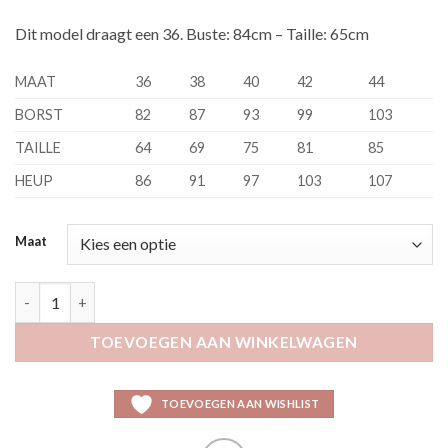
Dit model draagt een 36. Buste: 84cm – Taille: 65cm
MAAT
36
38
40
42
44
BORST
82
87
93
99
103
TAILLE
64
69
75
81
85
HEUP
86
91
97
103
107
Maat
Konna roze aantal
TOEVOEGEN AAN WINKELWAGEN
TOEVOEGEN AAN WISHLIST