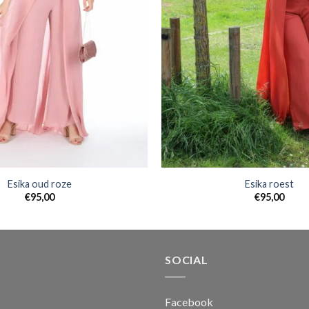
Esika oud roze
Esika roest
€
95,00
€
95,00
SOCIAL
Facebook