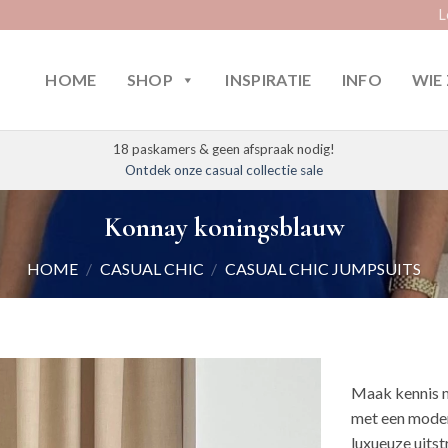
L
HOME
SHOP
INSPIRATIE
INFO
WIE 
18 paskamers & geen afspraak nodig!
Ontdek onze casual collectie sale
Konnay koningsblauw
HOME
/
CASUAL CHIC
/
CASUAL CHIC JUMPSUITS
Maak kennis 
met een moder
luxueuze uitst