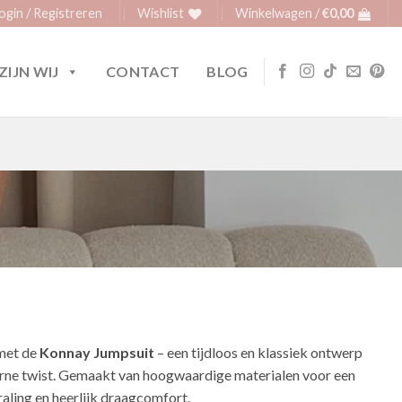
ogin / Registreren
Wishlist
Winkelwagen /
€
0,00
ZIJN WIJ
CONTACT
BLOG
met de
Konnay Jumpsuit
– een tijdloos en klassiek ontwerp
ne twist. Gemaakt van hoogwaardige materialen voor een
raling en heerlijk draagcomfort.