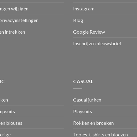
ingen wijzigen
Instagram
privacyinstellingen
Blog
n intrekken
Google Review
Inschrijven nieuwsbrief
IC
CASUAL
rken
Casual jurken
umpsuits
Playsuits
en blouses
Rokken en broeken
verige
Topjes, t-shirts en bloezen