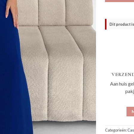
Dit product i
VERZEND
Aan huis ge
pak
M
Categorieën:
Cas