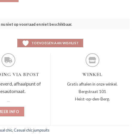
s nu niet op voorraad en niet beschikbaar.
TOEVOEGEN AAN WISHLIST
ING VIA BPOST
WINKEL
leverd, afhaalpunt of
Gratis afhalen in onze winkel.
jesautomaat.
Bergstraat 101
Heist-op-den-Berg.
EER INFO
ual chic
,
Casual chic jumpsuits