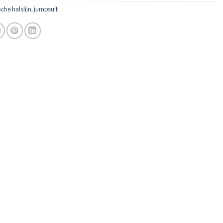
he halslijn
,
jumpsuit