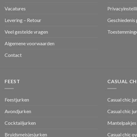
Vacatures
Privacyinstell
Levering – Retour
Geschiedenis 
Veel gestelde vragen
Toestemminge
Algemene voorwaarden
Contact
FEEST
CASUAL CH
Feestjurken
Casual chic ju
Avondjurken
Casual chic j
Cocktailjurken
Mantelpakjes 
Bruidsmeisjesjurken
Casual chic o