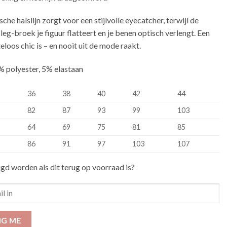
he halslijn zorgt voor een stijlvolle eyecatcher, terwijl de
leg-broek je figuur flatteert en je benen optisch verlengt. Een
eloos chic is – en nooit uit de mode raakt.
% polyester, 5% elastaan
36
38
40
42
44
82
87
93
99
103
64
69
75
81
85
86
91
97
103
107
igd worden als dit terug op voorraad is?
IG ME