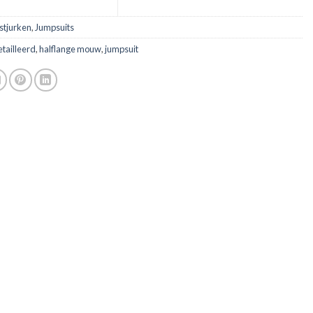
stjurken
,
Jumpsuits
etailleerd
,
halflange mouw
,
jumpsuit