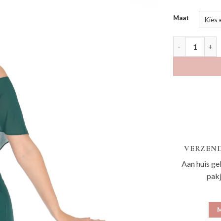
Maat
Zunna donker
VERZEND
Aan huis ge
pak
M