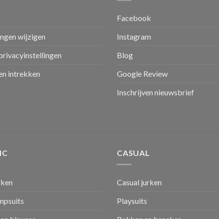
Facebook
ingen wijzigen
Instagram
privacyinstellingen
Blog
n intrekken
Google Review
Inschrijven nieuwsbrief
IC
CASUAL
rken
Casual jurken
umpsuits
Playsuits