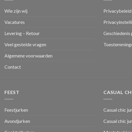
Wie zijn wij
Privacybeleid
Vacatures
Privacyinstell
Levering – Retour
Geschiedenis 
Veel gestelde vragen
Toestemminge
Algemene voorwaarden
Contact
FEEST
CASUAL CH
Feestjurken
Casual chic ju
Avondjurken
Casual chic j