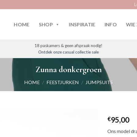
L
HOME
SHOP
INSPIRATIE
INFO
WIE 
18 paskamers & geen afspraak nodig!
Ontdek onze casual collectie sale
Zunna donkergroen
HOME
/
FEESTJURKEN
/
JUMPSUITS
95,00
€
Ons model dra