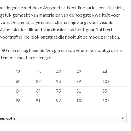
e elegantie met deze Assymetric Neckline-jurk – een klassiek,
ingstuk gemaakt van materialen van de hoogste kwaliteit voor
voel. De unieke asymmetrische halslijn zorgt voor visuele
jl het slanke silhouet van de midi-rok het figuur flatteert,
oortreffelijke look ontstaat die nooit uit de mode zal raken.
1.80m en draagt een 36. Voeg 5 cm toe voor elke maat groter in
1cm per maat in de lengte.
36
38
40
42
44
82
87
93
99
103
64
69
75
81
85
86
91
97
103
107