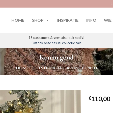
L
HOME
SHOP
INSPIRATIE
INFO
WIE 
18 paskamers & geen afspraak nodig!
Ontdek onze casual collectie sale
Konnu goud
HOME
/
FEESTJURKEN
/
AVONDJURKEN
110,00
€