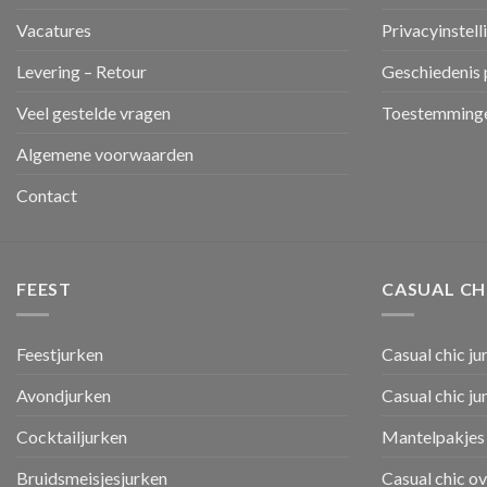
Vacatures
Privacyinstell
Levering – Retour
Geschiedenis 
Veel gestelde vragen
Toestemminge
Algemene voorwaarden
Contact
FEEST
CASUAL CH
Feestjurken
Casual chic ju
Avondjurken
Casual chic j
Cocktailjurken
Mantelpakjes 
Bruidsmeisjesjurken
Casual chic o