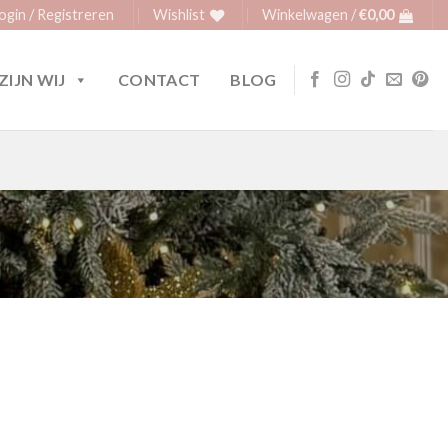
ogin / Registreren
Wishlist
Winkelwagen /
€
0,00
ZIJN WIJ
CONTACT
BLOG