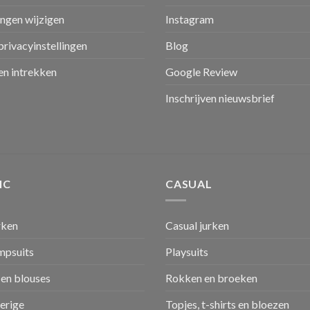
ingen wijzigen
Instagram
privacyinstellingen
Blog
n intrekken
Google Review
Inschrijven nieuwsbrief
IC
CASUAL
rken
Casual jurken
umpsuits
Playsuits
en blouses
Rokken en broeken
verige
Topjes, t-shirts en bloezen