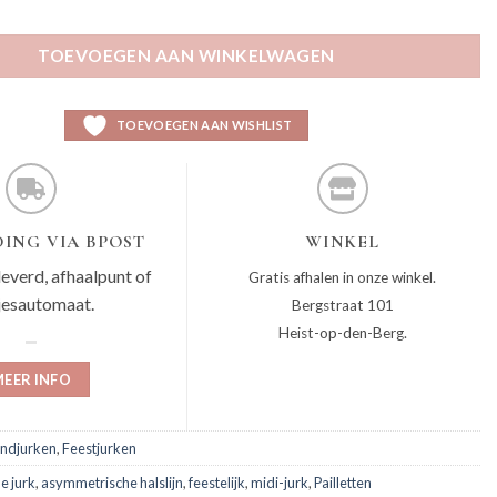
antal
TOEVOEGEN AAN WINKELWAGEN
TOEVOEGEN AAN WISHLIST
ING VIA BPOST
WINKEL
leverd, afhaalpunt of
Gratis afhalen in onze winkel.
jesautomaat.
Bergstraat 101
Heist-op-den-Berg.
EER INFO
ndjurken
,
Feestjurken
e jurk
,
asymmetrische halslijn
,
feestelijk
,
midi-jurk
,
Pailletten