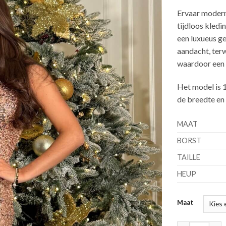
Ervaar modern
tijdloos kled
een luxueus ge
aandacht, terwi
waardoor een v
Het model is 
de breedte en 
MAAT
BORST
TAILLE
HEUP
Maat