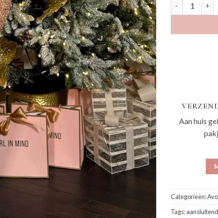
Konnu goud a
VERZEND
Aan huis ge
pak
M
Categorieën:
Avo
Tags:
aansluitend