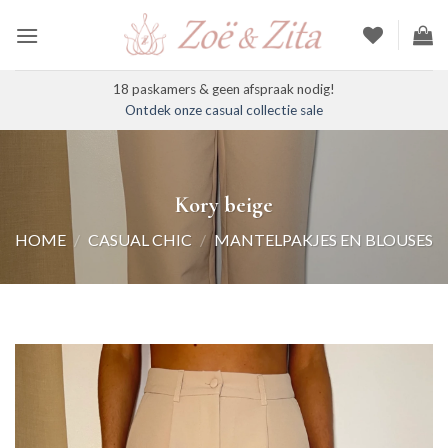
Ga
naar
inhoud
18 paskamers & geen afspraak nodig!
Ontdek onze casual collectie sale
Kory beige
HOME
/
CASUAL CHIC
/
MANTELPAKJES EN BLOUSES