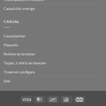
Casual chic overige
CASUAL
Casual jurken
Playsuits
Rokken en broeken
Topjes, t-shirts en bloezen
Truien en cardigans
Sale
Visa
MasterCard
Bancontact
IDeal
Maestro