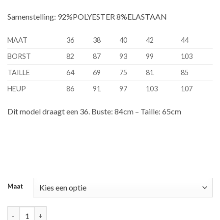
Samenstelling: 92%POLYESTER 8%ELASTAAN
MAAT
36
38
40
42
44
BORST
82
87
93
99
103
TAILLE
64
69
75
81
85
HEUP
86
91
97
103
107
Dit model draagt een 36. Buste: 84cm – Taille: 65cm
Maat
Kory beige aantal