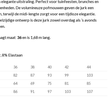
 elegante uitstraling. Perfect voor tuinfeesten, brunches en
genheden. De volumineuze pofmouwen geven de jurk een
 terwijl de midi-lengte zorgt voor een tijdloze elegantie.
elzijdige ontwerp is deze jurk zowel overdag als ’s avonds
gen.
aagt maat
36
en is
1,68 m
lang.
, 8% Elastaan
36
38
40
42
44
82
87
93
99
103
64
69
75
81
85
86
91
97
103
107