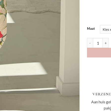
Maat
Kwina sunset 
VERZEND
Aan huis ge
pak