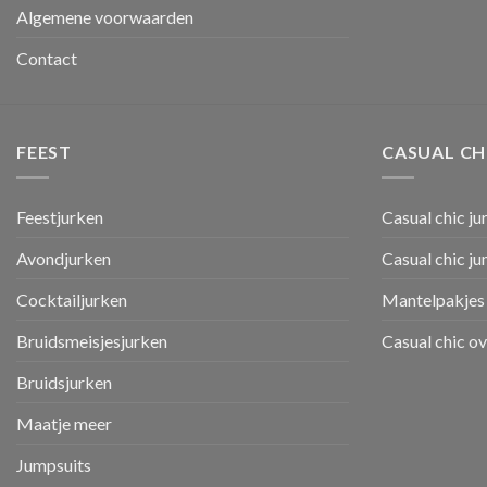
Algemene voorwaarden
Contact
FEEST
CASUAL CH
Feestjurken
Casual chic ju
Avondjurken
Casual chic j
Cocktailjurken
Mantelpakjes 
Bruidsmeisjesjurken
Casual chic o
Bruidsjurken
Maatje meer
Jumpsuits