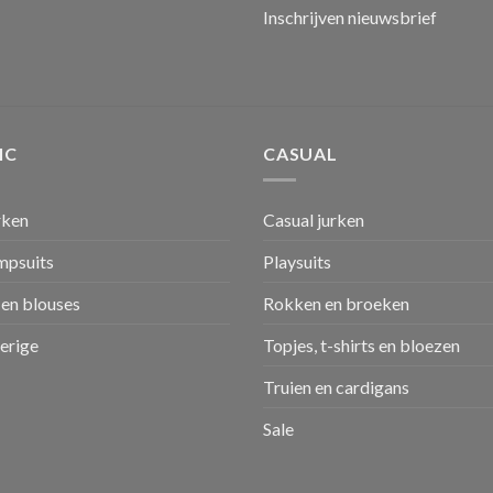
Inschrijven nieuwsbrief
IC
CASUAL
rken
Casual jurken
umpsuits
Playsuits
en blouses
Rokken en broeken
verige
Topjes, t-shirts en bloezen
Truien en cardigans
Sale