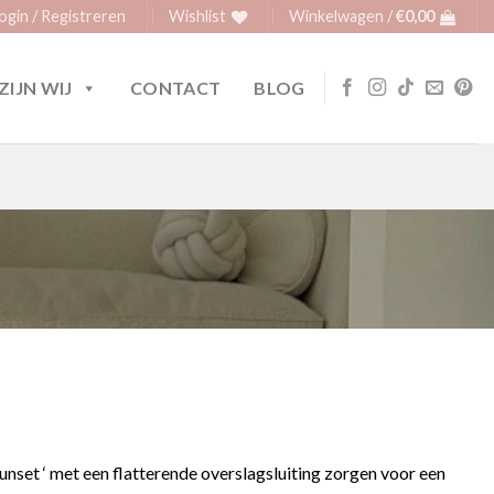
ogin / Registreren
Wishlist
Winkelwagen /
€
0,00
ZIJN WIJ
CONTACT
BLOG
nset ‘ met een flatterende overslag­sluiting zorgen voor een