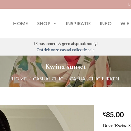
L
HOME
SHOP
INSPIRATIE
INFO
WIE 
18 paskamers & geen afspraak nodig!
Ontdek onze casual collectie sale
Kwina sunset
HOME
/
CASUAL CHIC
/
CASUAL CHIC JURKEN
85,00
€
Deze ‘Kwina Su