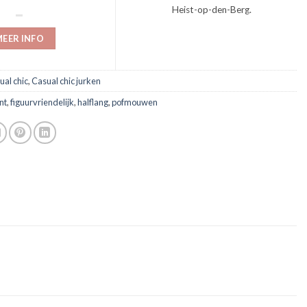
Heist-op-den-Berg.
EER INFO
ual chic
,
Casual chic jurken
nt
,
figuurvriendelijk
,
halflang
,
pofmouwen