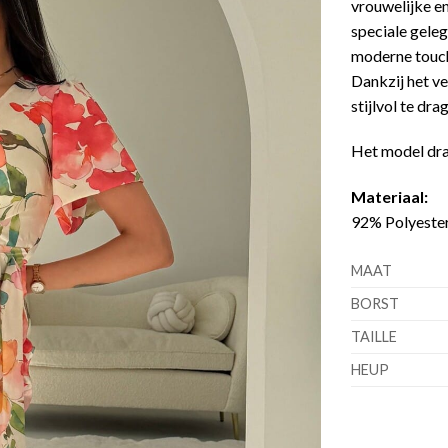
vrouwelijke en
speciale gele
moderne touch,
Dankzij het ve
stijlvol te dra
Het model dr
Materiaal:
92% Polyester
MAAT
BORST
TAILLE
HEUP